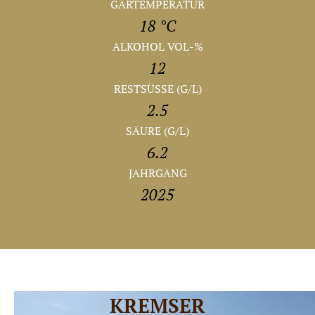
GÄRTEMPERATUR
18 °C
ALKOHOL VOL-%
12
RESTSÜSSE (G/L)
2.5
SÄURE (G/L)
6.2
JAHRGANG
2025
KREMSER