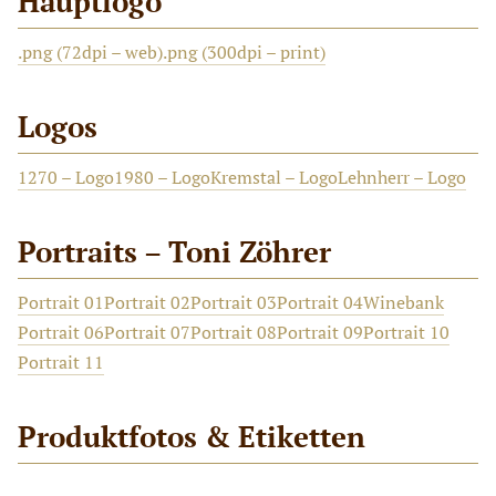
Hauptlogo
.png (72dpi – web)
.png (300dpi – print)
Logos
1270 – Logo
1980 – Logo
Kremstal – Logo
Lehnherr – Logo
Portraits – Toni Zöhrer
Portrait 01
Portrait 02
Portrait 03
Portrait 04
Winebank
Portrait 06
Portrait 07
Portrait 08
Portrait 09
Portrait 10
Portrait 11
Produktfotos & Etiketten